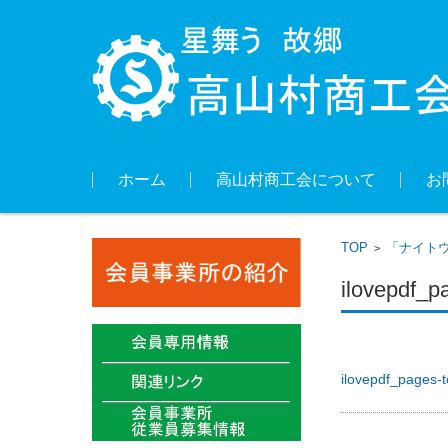
コンテンツに移動
ホーム
高山村商工会について
お
TOP
「ナイトウ
>
ilovepdf_p
ilovepdf_pages-t