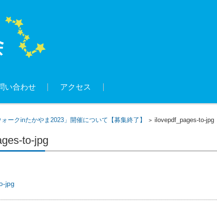
問い合わせ
アクセス
ォークinたかやま2023」開催について【募集終了】
ilovepdf_pages-to-jpg
>
ages-to-jpg
o-jpg